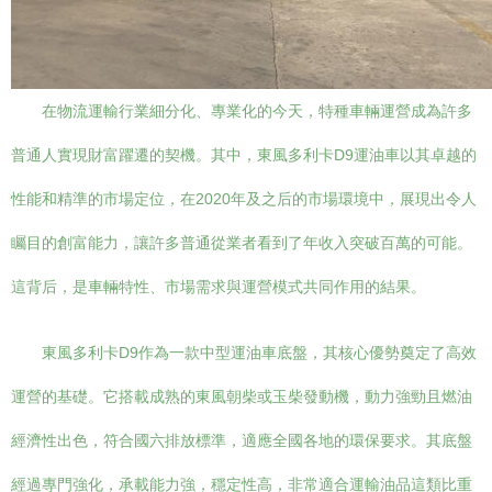
在物流運輸行業細分化、專業化的今天，特種車輛運營成為許多
普通人實現財富躍遷的契機。其中，東風多利卡D9運油車以其卓越的
性能和精準的市場定位，在2020年及之后的市場環境中，展現出令人
矚目的創富能力，讓許多普通從業者看到了年收入突破百萬的可能。
這背后，是車輛特性、市場需求與運營模式共同作用的結果。
東風多利卡D9作為一款中型運油車底盤，其核心優勢奠定了高效
運營的基礎。它搭載成熟的東風朝柴或玉柴發動機，動力強勁且燃油
經濟性出色，符合國六排放標準，適應全國各地的環保要求。其底盤
經過專門強化，承載能力強，穩定性高，非常適合運輸油品這類比重