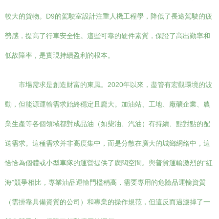
較大的貨物。D9的駕駛室設計注重人機工程學，降低了長途駕駛的疲
勞感，提高了行車安全性。這些可靠的硬件素質，保證了高出勤率和
低故障率，是實現持續盈利的根本。
市場需求是創造財富的東風。2020年以來，盡管有宏觀環境的波
動，但能源運輸需求始終穩定且龐大。加油站、工地、廠礦企業、農
業生產等各個領域都對成品油（如柴油、汽油）有持續、點對點的配
送需求。這種需求并非高度集中，而是分散在廣大的城鄉網絡中，這
恰恰為個體或小型車隊的運營提供了廣闊空間。與普貨運輸激烈的“紅
海”競爭相比，專業油品運輸門檻稍高，需要專用的危險品運輸資質
（需掛靠具備資質的公司）和專業的操作規范，但這反而過濾掉了一