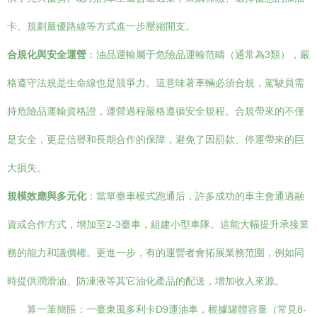
卡、規劃最優路線等方式進一步壓縮開支。
合規化與安全運營
：油品運輸屬于危險品運輸范疇（通常為3類），嚴
格遵守法規是生命線也是競爭力。這意味著車輛必須合規，駕駛員需
持危險品運輸資格證，運營過程嚴格遵循安全規程。合規帶來的不僅
是安全，更是信譽和長期合作的保障，避免了因罰款、停運帶來的巨
大損失。
規模效應與多元化
：當單臺車模式跑通后，許多成功的車主會通過融
資或合作方式，增加至2-3臺車，組建小型車隊。這能大幅提升承接業
務的能力和議價權。更進一步，有的運營者會拓展業務范圍，例如同
時提供潤滑油、防凍液等其它油化產品的配送，增加收入來源。
算一筆簡賬：一臺東風多利卡D9運油車，根據罐體容量（常見8-