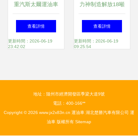
重汽斯太爾運油車
力神制造解放18噸
批發供應首選，廠
SLS5310GJYC5T
查看詳情
查看詳情
家直供品質保障
運油車 高效與安全
更新時間：2026-06-19
更新時間：2026-06-19
23:42:02
09:25:54
的典范
地址：隨州市經濟開發區季梁大道9號
電話：400-166**
Copyright © 2026
www.jx2x83n.cn
運油車
湖北楚勝汽車有限公司
運
油車
版權所有
Sitemap