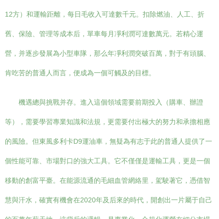
12方）和運輸距離，每日毛收入可達數千元。扣除燃油、人工、折
舊、保險、管理等成本后，單車每月凈利潤可達數萬元。若精心運
營，并逐步發展為小型車隊，那么年凈利潤突破百萬，對于有頭腦、
肯吃苦的普通人而言，便成為一個可觸及的目標。
機遇總與挑戰并存。進入這個領域需要前期投入（購車、辦證
等），需要學習專業知識和法規，更需要付出極大的努力和承擔相應
的風險。但東風多利卡D9運油車，無疑為有志于此的普通人提供了一
個性能可靠、市場對口的強大工具。它不僅僅是運輸工具，更是一個
移動的創富平臺。在能源流通的毛細血管網絡里，駕駛著它，憑借智
慧與汗水，確實有機會在2020年及后來的時代，開創出一片屬于自己