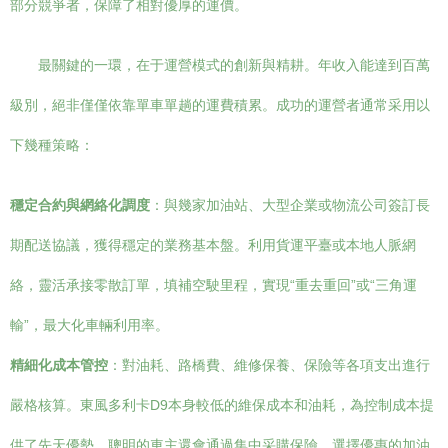
部分競爭者，保障了相對優厚的運價。
最關鍵的一環，在于運營模式的創新與精耕。年收入能達到百萬
級別，絕非僅僅依靠單車單趟的運費積累。成功的運營者通常采用以
下幾種策略：
穩定合約與網絡化調度
：與幾家加油站、大型企業或物流公司簽訂長
期配送協議，獲得穩定的業務基本盤。利用貨運平臺或本地人脈網
絡，靈活承接零散訂單，填補空駛里程，實現“重去重回”或“三角運
輸”，最大化車輛利用率。
精細化成本管控
：對油耗、路橋費、維修保養、保險等各項支出進行
嚴格核算。東風多利卡D9本身較低的維保成本和油耗，為控制成本提
供了先天優勢。聰明的車主還會通過集中采購保險、選擇優惠的加油